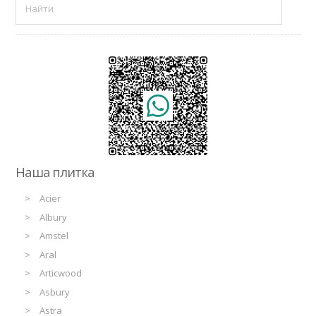
Наша плитка
Acier
Albury
Amstel
Aral
Articwood
Asbury
Astra