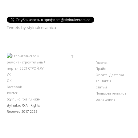
Tweets by stylnulceramica
↑
Главная
Прайс
VK
Оплата. Доставка
ОК
Контакты
Facebook
Статьи
Twitter
Пользовательское
Stylnul-plitka.ru - stn-
соглашение
stylnul.ru © All Rights
Reserved 2017-2026