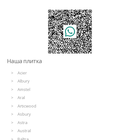
Наша плитка
Acier
Albury
Amstel
Aral
Articwood
Asbury
Astra
Austral
Baltra