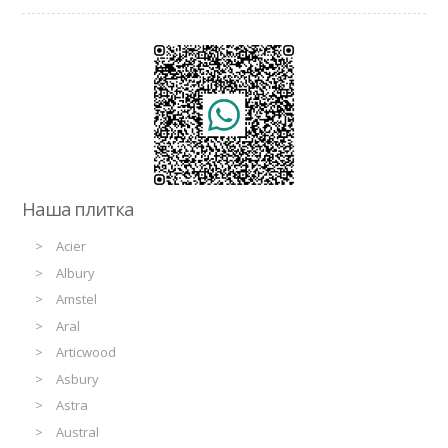
Наша плитка
Acier
Albury
Amstel
Aral
Articwood
Asbury
Astra
Austral