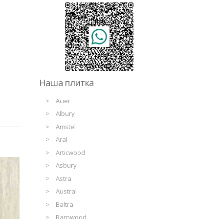
Наша плитка
Acier
Albury
Amstel
Aral
Articwood
Asbury
Astra
Austral
Baltra
Barnwood