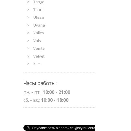
Tango
Tours
Ulisse
Uvana
Valley
Vals
Veinte
Velvet
Xlim
Часы работы:
пн. - пт.:
10:00 - 21:00
сб. - вс.:
10:00 - 18:00