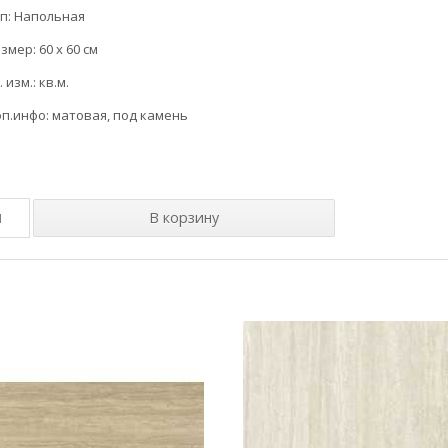
п: Напольная
змер: 60 x 60 см
. изм.: кв.м.
п.инфо: матовая, под камень