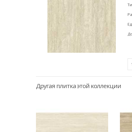
Ти
Ра
Ед
До
Другая плитка этой коллекции