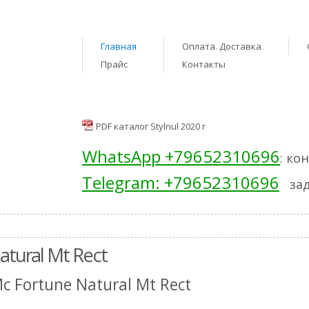
Главная
Оплата. Доставка
Прайс
Контакты
PDF каталог Stylnul 2020 г
WhatsApp +79652310696
: ко
Telegram: +79652310696
зад
atural Mt Rect
c Fortune Natural Mt Rect