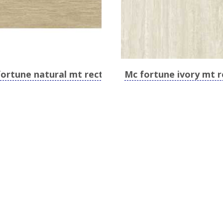
fortune natural mt rect
Mc fortune ivory mt r