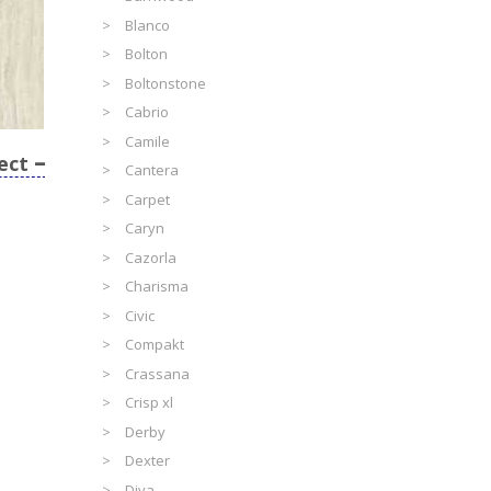
Blanco
Bolton
Boltonstone
Cabrio
Camile
ect
Cantera
Carpet
Caryn
Cazorla
Charisma
Civic
Compakt
Crassana
Crisp xl
Derby
Dexter
Diva