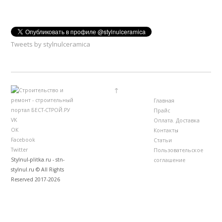
Tweets by stylnulceramica
↑
Главная
Прайс
VK
Оплата. Доставка
ОК
Контакты
Facebook
Статьи
Twitter
Пользовательское
Stylnul-plitka.ru - stn-
соглашение
stylnul.ru © All Rights
Reserved 2017-2026