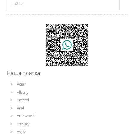
Наша плитка
Acier
Albury
Amstel
Aral
Articwood
Asbury
Astra