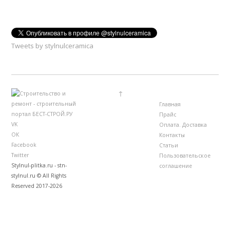
Tweets by stylnulceramica
↑
Главная
Прайс
VK
Оплата. Доставка
ОК
Контакты
Facebook
Статьи
Twitter
Пользовательское
Stylnul-plitka.ru - stn-
соглашение
stylnul.ru © All Rights
Reserved 2017-2026