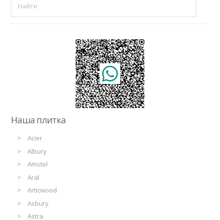
Наша плитка
Acier
Albury
Amstel
Aral
Articwood
Asbury
Astra